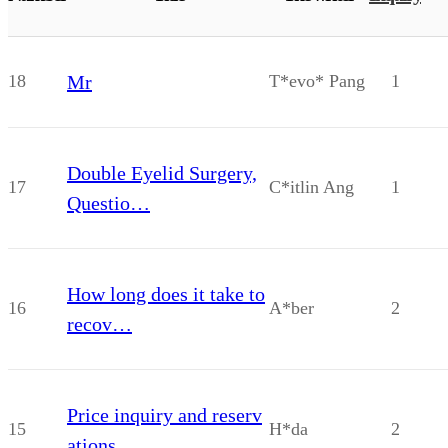
18
Mr
T*evo* Pang
1
Double Eyelid Surgery,
17
C*itlin Ang
1
Questio…
How long does it take to
16
A*ber
2
recov…
Price inquiry and reserv
15
H*da
2
ations