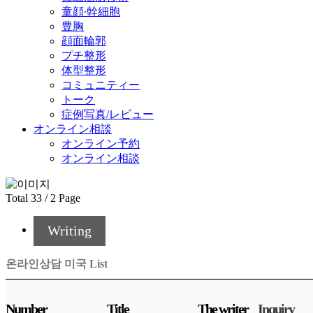
童顔∙幹細胞
豊胸
顔面輪郭
プチ整形
体型整形
コミュニティー
トーク
症例写真/レビュー
オンライン相談
オンライン予約
オンライン相談
Total 33 /
2 Page
Writing
온라인상담 미국 List
Number
Title
The writer
Inquiry