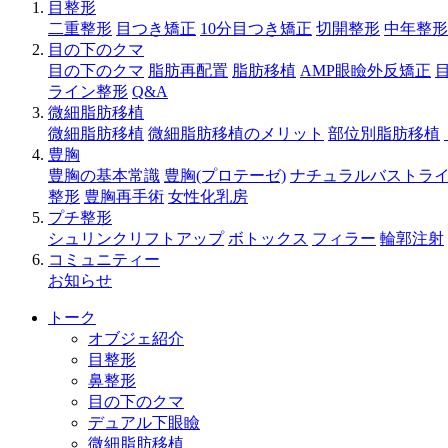
目整形
二重整形
目つき矯正
10分目つき矯正
切開整形
中年整形
目の下のクマ
目の下のクマ
脂肪再配置
脂肪移植
AMP眼瞼外反矯正
ライン整形
Q&A
微細脂肪移植
微細脂肪移植
微細脂肪移植のメリット
部位別脂肪移植
豊胸
豊胸の基本常識
豊胸(プロテーゼ)
ナチュラルバストラ
整形
豊胸再手術
女性化乳房
プチ整形
シュリンクリフトアップ
ボトックス
フィラー
輪郭注射
コミュニティー
お知らせ
トーク
オブジェ紹介
目整形
鼻整形
目の下のクマ
デュアル下眼瞼
微細脂肪移植