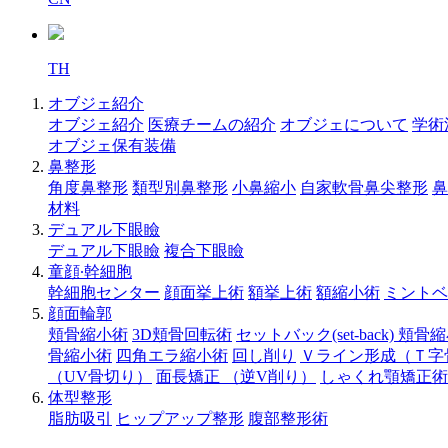
TH
オブジェ紹介
オブジェ紹介
医療チームの紹介
オブジェについて
学術
オブジェ保有装備
鼻整形
角度鼻整形
類型別鼻整形
小鼻縮小
自家軟骨鼻尖整形
鼻
材料
デュアル下眼瞼
デュアル下眼瞼
複合下眼瞼
童顔∙幹細胞
幹細胞センター
顔面挙上術
額挙上術
額縮小術
ミントベ
顔面輪郭
頬骨縮小術
3D頬骨回転術
セットバック(set-back) 頬骨
骨縮小術
四角エラ縮小術
回し削り
Ｖライン形成（Ｔ字
（UV骨切り）
面長矯正 （逆V削り）
しゃくれ顎矯正術
体型整形
脂肪吸引
ヒップアップ整形
腹部整形術