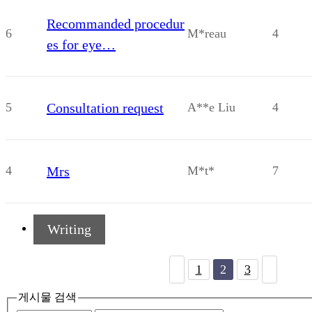
Recommanded procedur
6
M*reau
4
es for eye…
5
Consultation request
A**e Liu
4
4
Mrs
M*t*
7
Writing
1
2
3
게시물 검색