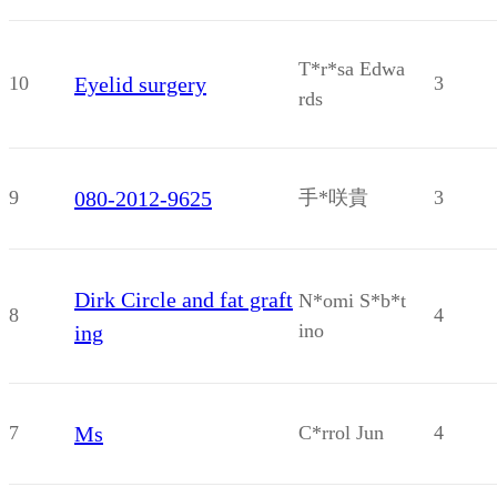
T*r*sa Edwa
10
Eyelid surgery
3
rds
9
080-2012-9625
手*咲貴
3
Dirk Circle and fat graft
N*omi S*b*t
8
4
ino
ing
7
Ms
C*rrol Jun
4