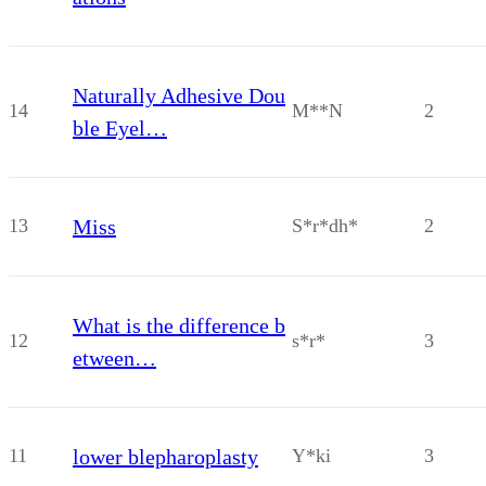
Naturally Adhesive Dou
14
M**N
2
ble Eyel…
13
Miss
S*r*dh*
2
What is the difference b
12
s*r*
3
etween…
11
lower blepharoplasty
Y*ki
3