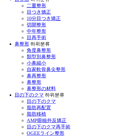
二重整形
目つき矯正
10分目つき矯正
切開整形
中年整形
目再手術
鼻整形
하위분류
角度鼻整形
類型別鼻整形
小鼻縮小
自家軟骨鼻尖整形
鼻再整形
鼻整形
鼻整形の材料
目の下のクマ
하위분류
目の下のクマ
脂肪再配置
脂肪移植
AMP眼瞼外反矯正
目の下のクマ再手術
OGEEライン整形