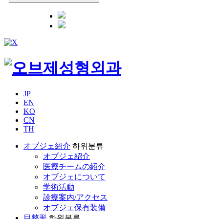
JP
EN
KO
CN
TH
オブジェ紹介
하위분류
オブジェ紹介
医療チームの紹介
オブジェについて
学術活動
診療案内/アクセス
オブジェ保有装備
目整形
하위분류