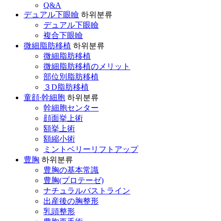
Q&A
デュアル下眼瞼
하위분류
デュアル下眼瞼
複合下眼瞼
微細脂肪移植
하위분류
微細脂肪移植
微細脂肪移植のメリット
部位別脂肪移植
３D脂肪移植
童顔∙幹細胞
하위분류
幹細胞センター
顔面挙上術
額挙上術
額縮小術
ミントベリーリフトアップ
豊胸
하위분류
豊胸の基本常識
豊胸(プロテーゼ)
ナチュラルバストライン
出産後の胸整形
乳頭整形