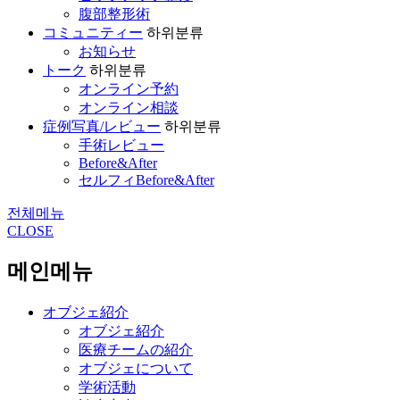
腹部整形術
コミュニティー
하위분류
お知らせ
トーク
하위분류
オンライン予約
オンライン相談
症例写真/レビュー
하위분류
手術レビュー
Before&After
セルフィBefore&After
전체메뉴
CLOSE
메인메뉴
オブジェ紹介
オブジェ紹介
医療チームの紹介
オブジェについて
学術活動