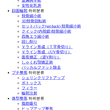
豊胸再手術
女性化乳房
顔面輪郭
하위분류
頬骨縮小術
3D頬骨回転術
セットバック(set-back) 頬骨縮小術
クイック(内視鏡)頬骨縮小術
四角エラ縮小術
回し削り
Ｖライン形成（Ｔ字骨切り）
Ｖライン形成 （UV骨切り）
面長矯正 （逆V削り）
しゃくれ顎矯正術
バッカルファット除去
プチ整形
하위분류
シュリンクリフトアップ
ボトックス
フィラー
輪郭注射
体型整形
하위분류
脂肪吸引
ヒップアップ整形